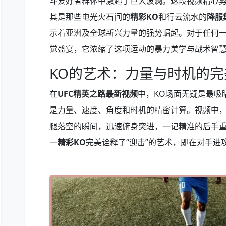
斗爱好者群体中激起了巨大波澜。这段视频精心
其是那些电光火石间的
精彩KO
和行云流水的
降服
示着亚洲及全球新兴力量的强势崛起。对于任何
觉盛宴，它浓缩了这项运动的暴力美学与战术智
KO的艺术：力量与时机的完
在
UFC精英之路最新视频
中，KO场面无疑是最吸
是力量、速度、角度和时机的精密计算。视频中
腿落空的瞬间，迅速俯身突进，一记精准的后手
一
精彩KO
完美诠释了“迎击”的艺术，即在对手进