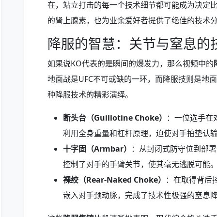
在，站立打击的每一个技术细节都可能成为决定
的肾上腺素，也为业余爱好者提供了绝佳的技术
降服的智慧：关节与窒息的
如果说KO代表的是瞬间的爆发力，那么视频中的
地面战是UFC不可或缺的一环，而降服技则是地
种降服技术的精彩演绎。
断头台（Guillotine Choke）
：一位选手在
利用全身重量和杠杆原理，迫使对手拍垫认
十字固（Armbar）
：从封闭式防守位到部署
控制了对手的手臂关节，使其毫无逃脱可能
裸绞（Rear-Naked Choke）
：在取得背后
嵌入对手颈动脉，完成了技术性极强的窒息