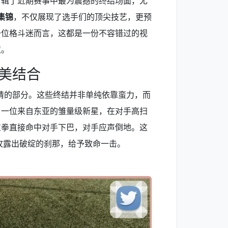
剪辑了近期赛事中最为震撼的终结场面，尤
集锦
，不仅展现了选手们的顶尖技艺，更预
一位格斗迷而言，这都是一份不容错过的视
慧。
美结合
睛的部分。这些终结并非单纯依靠蛮力，而
，一位来自东亚的雏量级新星，在对手高扫
重拳直接命中对手下巴，对手应声倒地。这
攻露出破绽的刹那，给予致命一击。