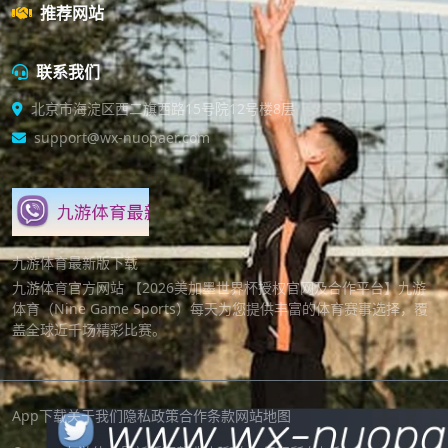
推荐网站
联系我们
北京市海淀区西二旗西路15号院12号楼8层
support@wx-nuopaer.com
九游体育最新版下载
九游体育官方网站 【2026美加墨世界杯授权官网及合作平台】九游
体育（Nine Game Sports）每天为您提供丰富的体育赛事选择，覆
盖全球近千场精彩比赛。
App下载
关于我们
隐私政策
合作条款
网站地图