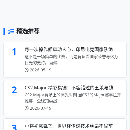
精选推荐
1
每一次操作都牵动人心，印尼电竞国家队绝
这不是一场简单的比赛，而是背负着国家荣誉与亿万
目光的史诗。当聚...
2026-05-19
2
CS2 Major 精彩集锦：不容错过的五杀与残
CS2 Major赛场上的高光时刻 当CS2的Major赛事拉开
帷幕，全球顶尖战...
2026-07-19
3
小将初露锋芒，世界杯传球技术丝毫不输前