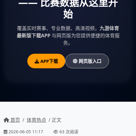
—— 比赛数据从这里开
始
覆盖实时赛事、专业数据、高清视频，
九游体育
最新版下载APP
与网页版为您提供便捷的体育服
务。
APP下载
网页版入口
首页
/
体育热点
/ 正文
2026-06-05 11:17
63 次阅读