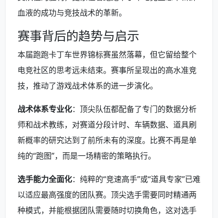
血液的成功与竞技战术的革新。
赛事背后的趋势与启示
本届跑跑卡丁车世界锦标赛虽然落幕，但它留给整个
电竞社区的思考远未结束。赛事所呈现出的高水准竞
技，推动了游戏战术体系的进一步演化。
战术体系专业化
：顶尖队伍都配备了专门的数据分析
师和战术教练，对赛道分段计时、车辆数据、道具刷
新概率的研究达到了前所未有的深度。比赛不再是单
纯的“跑图”，而是一场精密的策略执行。
选手能力全面化
：纯粹的“竞速高手”或“道具专家”已难
以适应最高强度的团队赛。顶尖选手需要同时精通两
种模式，并能根据团队需要随时切换角色，这对选手