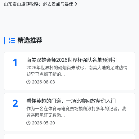
山东泰山旅游攻略：必去景点与最佳
精选推荐
1
南美双雄会师2026世界杯强队名单预测引
2026年世界杯的硝烟尚未散尽，南美大陆的足球热情
却早已点燃了新的...
2026-08-03
2
看懂英超的门道，一场比赛回放帮你入门！
作为一名在体育与电竞赛场摸爬滚打多年的记者，我
曾亲眼见证无数激...
2026-05-20