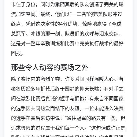
卡住了身位，同时为紧随其后的队友创造了完美的尾
流加速空间。最终，他们以“一二名”的完美队形冲过
终点，凭借这决定性的4分优势，惊险地赢得了全球
总冠军。冲线的那一刻，队员们的欢呼与泪水交织，
这是对一整年辛勤训练和比赛中完美执行战术的最好
回报。
那些令人动容的赛场之外
除了赛场内的激烈争夺，许多瞬间同样温暖人心。有
老将历经多年折戟后终于圆梦的仰天长啸；有对手之
间在激烈比赛后真诚的握手与拥抱；有来自不同国家
的选手因共同热爱而结下的友谊。一位未能进入决赛
的选手在赛后采访中说：“通往冠军的路只有一条，但
追求极限的过程属于我们每一个人。”这句话或许正是