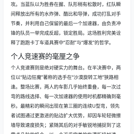
攻。当蓝队以为胜券在握、队形稍有松散时，红队瞬
间释放出所有的水炸弹、酷比和导弹，成功打乱对手
节奏，并利用自己保留的最后一个加速器，由负责冲
锋的队员一举完成反超，锁定胜局。这场胜利完美诠
释了跑跑卡丁车道具赛中“忍耐”与“爆发”的哲学。
个人竞速赛的毫厘之争
个人竞速赛则是绝对硬实力的舞台。在半决赛中，两
位以“贴边狂魔”著称的选手在“沙漠旋转工地”狭路相
逢。整场比赛，两人的车影几乎始终重叠，每一次过
弯的路线选择、每一次加速器的使用时机都精确到毫
秒。最精彩的瞬间出现在第三圈的连续U型弯，领先
者试图通过更激进的贴边扩大优势，却因车轮轻微擦
墙导致速度损失；紧随其后的对手敏锐地捕捉到了这